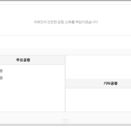
의뢰인의 안전한 공증, 신뢰를 책임지겠습니다
공증
공증수수료
주요공증
증
증
기타공증