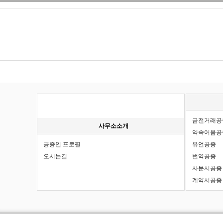
사무소소개
주요공증
기타
금전거래공
사무소소개
약속어음공
공증인 프로필
유언공증
오시는길
번역공증
사문서공증
계약서공증